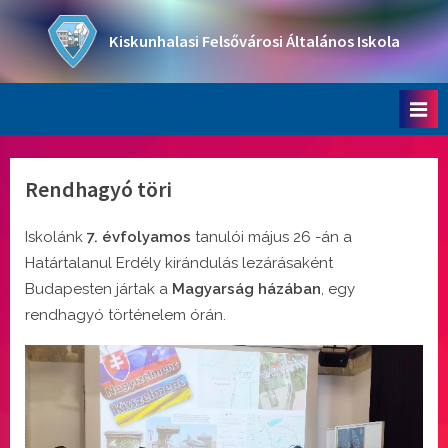
Skip
to
Kiskunhalasi Felsővárosi Általános Iskola
content
Oktatási intézmény
Rendhagyó töri
Iskolánk
7. évfolyamos
tanulói május 26 -án a
Határtalanul Erdély kirándulás lezárásaként
Budapesten jártak a
Magyarság házában
, egy
rendhagyó történelem órán.