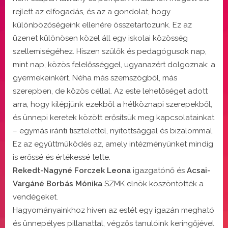
rejlett az elfogadás, és az a gondolat, hogy
különbözőségeink ellenére összetartozunk. Ez az
üzenet különösen közel áll egy iskolai közösség
szellemiségéhez. Hiszen szülők és pedagógusok nap,
mint nap, közös felelősséggel, ugyanazért dolgoznak: a
gyermekeinkért. Néha más szemszögből, más
szerepben, de közös céllal. Az este lehetőséget adott
arra, hogy kilépjünk ezekből a hétköznapi szerepekből,
és ünnepi keretek között erősítsük meg kapcsolatainkat
– egymás iránti tisztelettel, nyitottsággal és bizalommal.
Ez az együttműködés az, amely intézményünket mindig
is erőssé és értékessé tette.
Rekedt-Nagyné Forczek Leona
igazgatónő és
Acsai-
Vargáné Borbás Mónika
SZMK elnök köszöntötték a
vendégeket.
Hagyományainkhoz híven az estét egy igazán megható
és ünnepélyes pillanattal, végzős tanulóink keringőjével