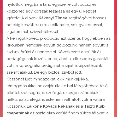
nyitottuk meg. Ez a tánc egyszerre volt búcsú és
köszönet, egy korszak lezárása és egy új kezdet
ígérete. A diákok
Kákonyi Tímea
segítségével hosszú
hetekig készültek erre a pillanatra, sok gyakorlással,
izgalommal, szívvel-lélekkel.
A keringőt követő produkció azt üzente, hogy ebben az
iskolában nemcsak együtt dolgozunk, hanem együtt is
tudunk örülni és ünnepelni. Következett a szülők és
pedagógusok közös tánca, ahol a lelkesedés garantált
volt, a koreográfia pedig…néha saját elképzeléseink
szerint alakult. De egy biztos: szívből jött.
Köszönet illeti mindazokat, akik munkájukkal,
támogatásukkal hozzájárultak e bál létrejöttéhez. Az ő
elkötelezettségük, összefogásuk és jó szándékuk
nélkül ez az elegáns este nem válhatott volna valóra.
Köszönjük
Lajkóné Kovács Rékának
és a
Tiszti Klub
csapatának
az asztalokra kerülő finom sültes tálakat, a