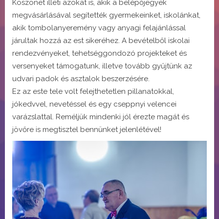
Köszönet illeti azokat is, akik a belépőjegyek
megvásárlásával segítették gyermekeinket, iskolánkat,
akik tombolanyeremény vagy anyagi felajánlással
járultak hozzá az est sikeréhez. A bevételből iskolai
rendezvényeket, tehetséggondozó projekteket és
versenyeket támogatunk, illetve tovább gyűjtünk az
udvari padok és asztalok beszerzésére.
Ez az este tele volt felejthetetlen pillanatokkal,
jókedvvel, nevetéssel és egy cseppnyi velencei
varázslattal. Reméljük mindenki jól érezte magát és
jövőre is megtisztel bennünket jelenlétével!