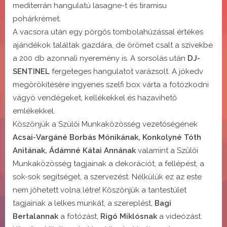
mediterrán hangulatú lasagne-t és tiramisu
pohárkrémet.
A vacsora után egy pörgős tombolahúzással értékes
ajándékok találtak gazdára, de örömet csalt a szívekbe
a 200 db azonnali nyeremény is. A sorsolás után
DJ-
SENTINEL
fergeteges hangulatot varázsolt. A jókedv
megörökítésére ingyenes szelfi box várta a fotózkodni
vágyó vendégeket, kellékekkel és hazavihető
emlékekkel.
Köszönjük a Szülői Munkaközösség vezetőségének
Acsai-Vargáné Borbás Mónikának, Konkolyné Tóth
Anitának, Ádámné Kátai Annának
valamint a Szülői
Munkaközösség tagjainak a dekorációt, a fellépést, a
sok-sok segítséget, a szervezést. Nélkülük ez az este
nem jöhetett volna létre! Köszönjük a tantestület
tagjainak a lelkes munkát, a szereplést,
Bagi
Bertalannak
a fotózást,
Rigó Miklósnak
a videózást.