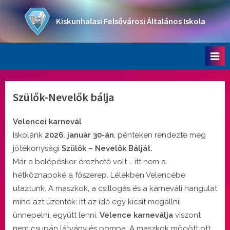
Skip
to
Kiskunhalasi Felsővárosi Általános Iskola
content
Oktatási intézmény
Szülők-Nevelők bálja
Velencei karnevál
Iskolánk
2026. január 30-án
, pénteken rendezte meg
jótékonysági
Szülők – Nevelők Bálját.
Már a belépéskor érezhető volt … itt nem a
hétköznapoké a főszerep. Lélekben Velencébe
utaztunk. A maszkok, a csillogás és a karneváli hangulat
mind azt üzenték: itt az idő egy kicsit megállni,
ünnepelni, együtt lenni.
Velence karneválja
viszont
nem csupán látvány és pompa. A maszkok mögött ott