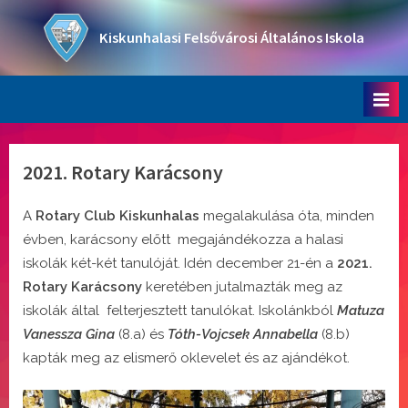
Skip
to
Kiskunhalasi Felsővárosi Általános Iskola
content
Oktatási intézmény
2021. Rotary Karácsony
A
Rotary Club Kiskunhalas
megalakulása óta, minden
évben, karácsony előtt megajándékozza a halasi
iskolák két-két tanulóját. Idén december 21-én a
2021.
Rotary Karácsony
keretében jutalmazták meg az
iskolák által felterjesztett tanulókat. Iskolánkból
Matuza
Vanessza Gina
(8.a) és
Tóth-Vojcsek Annabella
(8.b)
kapták meg az elismerő oklevelet és az ajándékot.