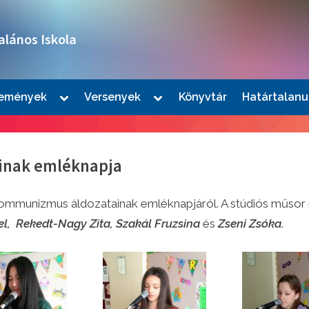
alános Iskola
Toggle
Toggle
emények
Versenyek
Könyvtár
Határtalanu
sub-
sub-
le
menu
menu
u
inak emléknapja
unizmus áldozatainak emléknapjáról. A stúdiós műsor rés
iel, Rekedt-Nagy Zita, Szakál Fruzsina
és
Zseni Zsóka.
le
u