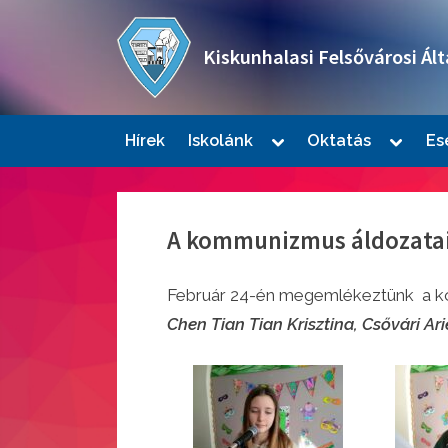
Skip
to
Kiskunhalasi Felsővárosi Ált
content
Oktatási intézmény
Toggle
Toggle
Hírek
Iskolánk
Oktatás
Es
sub-
sub-
Togg
menu
menu
sub-
men
A kommunizmus áldozata
Február 24-én megemlékeztünk a komm
Chen Tian Tian Krisztina, Csővári Ar
Togg
sub-
men