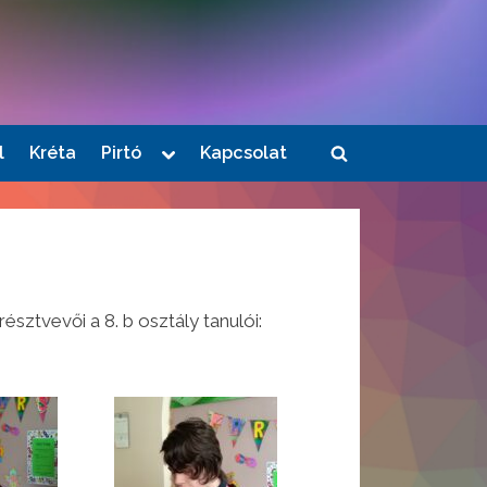
Toggle
l
Kréta
Pirtó
Kapcsolat
Toggle
sub-
menu
search
form
ztvevői a 8. b osztály tanulói: