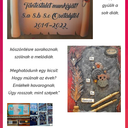
gyűlik a
sok diák,
köszöntésre sorakoznak,
szólnak a melódiák.
Meghatódunk egy kicsit:
Hogy múlnak az évek?
Emlékek kavarognak,
Úgy rosszak, mint szépek.”