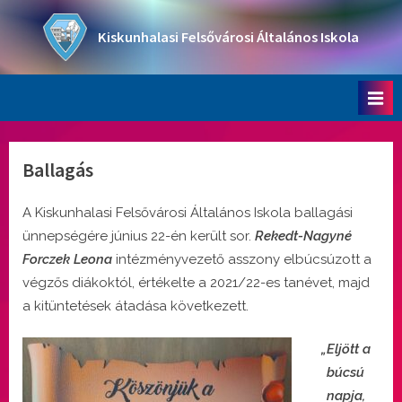
Skip
to
Kiskunhalasi Felsővárosi Általános Iskola
content
Oktatási intézmény
Ballagás
A Kiskunhalasi Felsővárosi Általános Iskola ballagási
ünnepségére június 22-én került sor.
Rekedt-Nagyné
Forczek Leona
intézményvezető asszony elbúcsúzott a
végzős diákoktól, értékelte a 2021/22-es tanévet, majd
a kitüntetések átadása következett.
„Eljött a
búcsú
napja,