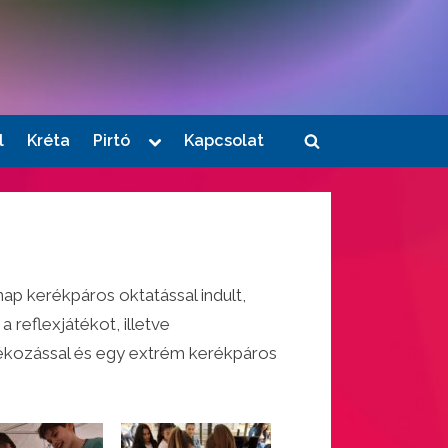
Toggle
l
Kréta
Pirtó
Kapcsolat
Toggle
sub-
menu
search
form
 nap kerékpáros oktatással indult,
reflexjátékot, illetve
dékozással és egy extrém kerékpáros