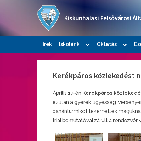
Skip
to
Kiskunhalasi Felsővárosi Ált
content
Oktatási intézmény
Toggle
Toggle
Hírek
Iskolánk
Oktatás
Es
sub-
sub-
Togg
menu
menu
sub-
men
Kerékpáros közlekedést n
Április 17-én
Kerékpáros közlekedés
ezután a gyerek ügyességi versenyen,
banánturmixot tekerhettek maguknak
trial bemutatóval zárult a rendezvény
Togg
sub-
men