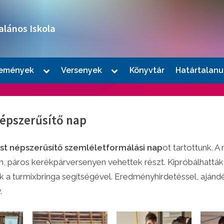
alános Iskola
Toggle
Toggle
emények
Versenyek
Könyvtár
Határtalanu
sub-
sub-
le
menu
menu
u
épszerűsítő nap
t népszerűsítő szemléletformálási nap
ot tartottunk. A
 páros kerékpárversenyen vehettek részt. Kipróbálhatták a 
 a turmixbringa segítségével. Eredményhirdetéssel, aján
.
le
u