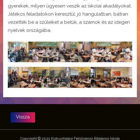
gyerekek, milyen ügyesen veszik az iskolai akadályokat.
Játékos feladatokon keresztül, jó hangulatban, bátran
vezették be a szüleiket a betűk, a számok és az idegen
nyelvek országába.
Copyright © 2021 Kiskunhalasi Felsővárosi Általános Iskola