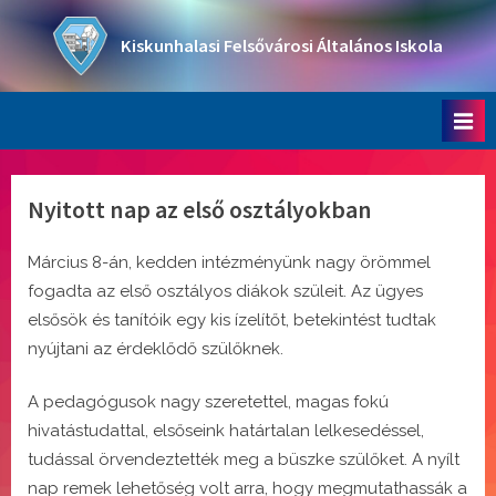
Skip
to
Kiskunhalasi Felsővárosi Általános Iskola
content
Oktatási intézmény
Nyitott nap az első osztályokban
Március 8-án, kedden intézményünk nagy örömmel
fogadta az első osztályos diákok szüleit. Az ügyes
elsősök és tanítóik egy kis ízelítőt, betekintést tudtak
nyújtani az érdeklődő szülőknek.
A pedagógusok nagy szeretettel, magas fokú
hivatástudattal, elsőseink határtalan lelkesedéssel,
tudással örvendeztették meg a büszke szülőket. A nyílt
nap remek lehetőség volt arra, hogy megmutathassák a