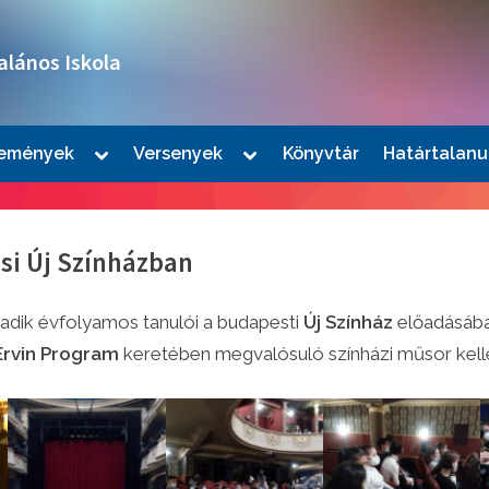
alános Iskola
Toggle
Toggle
emények
Versenyek
Könyvtár
Határtalanu
sub-
sub-
le
menu
menu
u
si Új Színházban
adik évfolyamos tanulói a budapesti
Új Színház
előadásáb
Ervin Program
keretében megvalósuló színházi műsor kelle
le
u