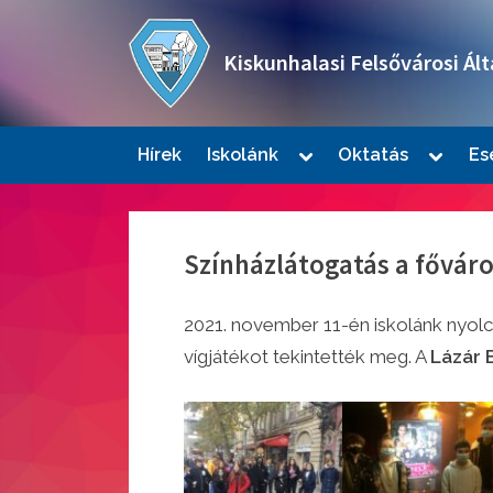
Skip
to
Kiskunhalasi Felsővárosi Ált
content
Oktatási intézmény
Toggle
Toggle
Hírek
Iskolánk
Oktatás
Es
sub-
sub-
Togg
menu
menu
sub-
men
Színházlátogatás a főváro
november 11-én iskolánk nyolc
vígjátékot tekintették meg. A
Lázár 
Togg
sub-
men