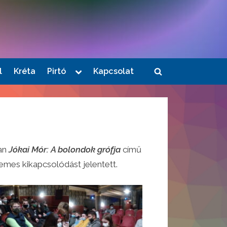
Toggle
l
Kréta
Pirtó
Kapcsolat
Toggle
sub-
menu
search
form
an
Jókai Mór: A bolondok grófja
című
mes kikapcsolódást jelentett.