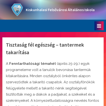
Skip
to
Kiskunhalasi Felsővárosi Általános Iskola
content
Oktatási intézmény
Tisztaság fél egészség – tantermek
takarítása
A
Fenntarthatósági témahét
(április 25-29.) egyik
programeleme volt a tanulók bevonása tantermük
kitakarítására. Minden osztályból önkéntes alapon
szerveződtek a takarító csapatok. Az osztályfőnökök
felügyelete mellett a takarító nénik segítségével
tisztították meg a diákok a padjaikat, a székeiket és a
szekrényeiket. A környezettudatosságra nevelés fontos