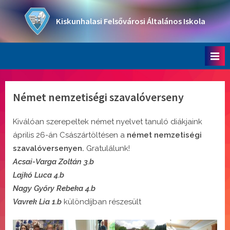
Skip
to
Kiskunhalasi Felsővárosi Általános Iskola
content
Oktatási intézmény
Német nemzetiségi szavalóverseny
Kiválóan szerepeltek német nyelvet tanuló diákjaink
április 26-án Császártöltésen a
német nemzetiségi
szavalóversenyen.
Gratulálunk!
Acsai-Varga Zoltán 3.b
Lajkó Luca 4.b
Nagy Győry Rebeka 4.b
Vavrek Lia 1.b
különdíjban részesült