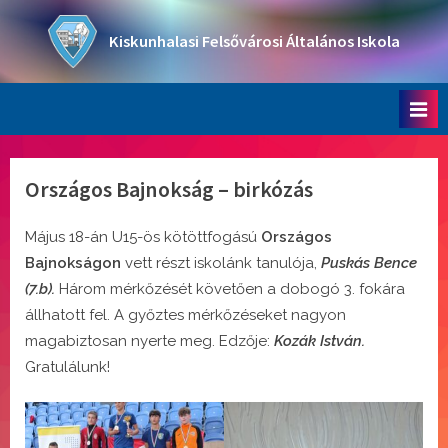
Skip
to
Kiskunhalasi Felsővárosi Általános Iskola
content
Oktatási intézmény
Országos Bajnokság – birkózás
Május 18-án U15-ös kötöttfogású
Országos
Bajnokságon
vett részt iskolánk tanulója,
Puskás Bence
(7.b).
Három mérkőzését követően a dobogó 3. fokára
állhatott fel. A győztes mérkőzéseket nagyon
magabiztosan nyerte meg. Edzője:
Kozák István.
Gratulálunk!