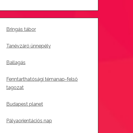
Bringás tábor
Tanévzáró ünnepély
Ballagás
Fenntarthatósági témanap-felső
tagozat
Budapest planet
Pályaorientációs nap