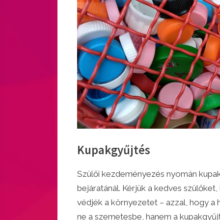
Kupakgyűjtés
By
Posted
Sebestyén Mónika
március 19, 2022
Szülői kezdeményezés nyomán kupakgyű
on
bejáratánál. Kérjük a kedves szülőket
védjék a környezetet – azzal, hogy a
ne a szemetesbe, hanem a kupakgyűjt