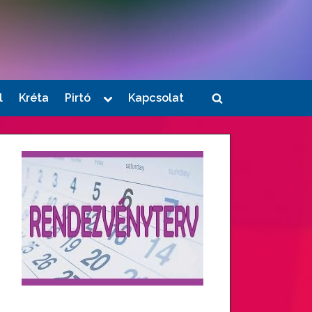
Toggle
l
Kréta
Pirtó
Kapcsolat
Toggle
sub-
menu
search
form