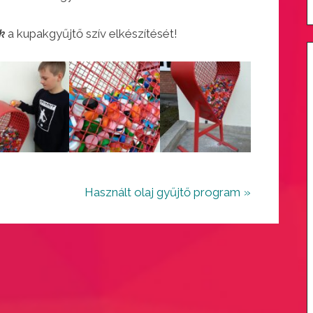
k
a kupakgyűjtő szív elkészítését!
N
Használt olaj gyűjtő program
e
x
t
P
o
s