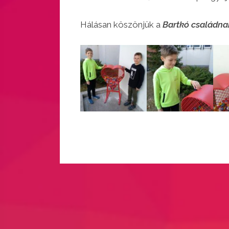
Hálásan köszönjük a
Bartkó családna
Uncategorized
Bejegyzés
navigáció