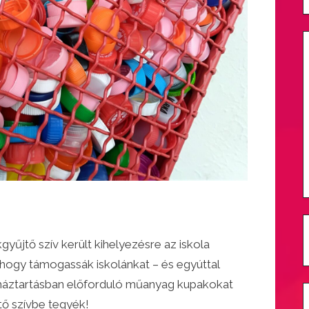
jtő szív került kihelyezésre az iskola
, hogy támogassák iskolánkat – és egyúttal
 háztartásban előforduló műanyag kupakokat
ő szívbe tegyék!