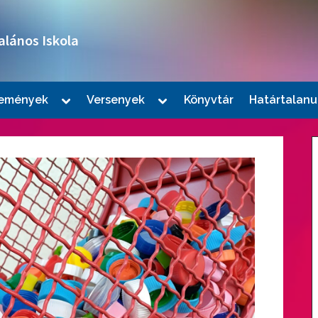
alános Iskola
Toggle
Toggle
emények
Versenyek
Könyvtár
Határtalanu
sub-
sub-
le
menu
menu
u
le
u