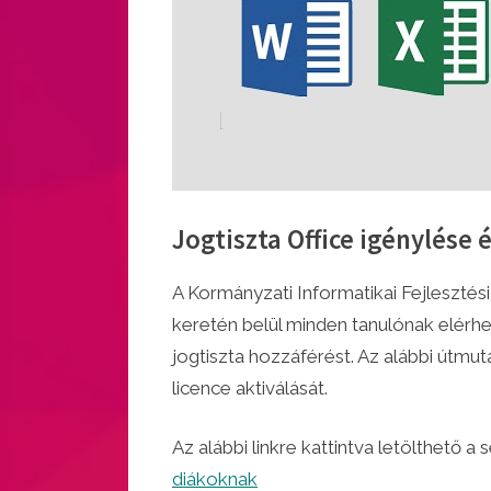
Jogtiszta Office igénylése 
By
Posted
Sebestyén Mónika
október 8, 2025
A Kormányzati Informatikai Fejleszté
on
keretén belül minden tanulónak elérhe
jogtiszta hozzáférést.
Az alábbi útmut
licence aktiválását.
Az alábbi linkre kattintva letölthető 
diákoknak