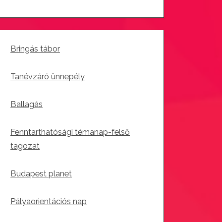
Bringás tábor
Tanévzáró ünnepély
Ballagás
Fenntarthatósági témanap-felső
tagozat
Budapest planet
Pályaorientációs nap