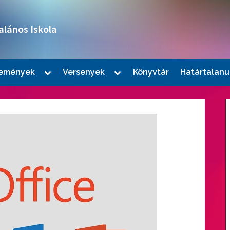
alános Iskola
Toggle
Toggle
emények
Versenyek
Könyvtár
Határtalanu
sub-
sub-
le
menu
menu
u
le
u