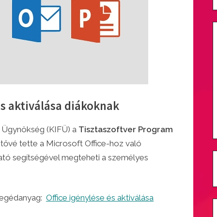
és aktiválása diákoknak
si Ügynökség (KIFÜ) a
Tisztaszoftver Program
tővé tette a Microsoft Office-hoz való
ató segítségével megteheti a személyes
a segédanyag:
Office igénylése és aktiválása