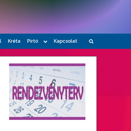
Toggle
l
Kréta
Pirtó
Kapcsolat
Toggle
sub-
menu
search
form