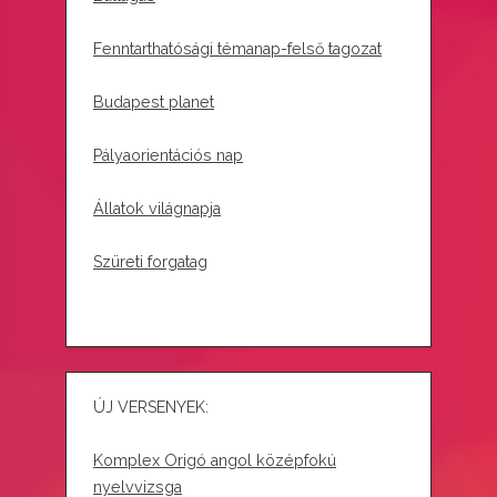
Fenntarthatósági témanap-felső tagozat
Budapest planet
Pályaorientációs nap
Állatok világnapja
Szüreti forgatag
ÚJ VERSENYEK:
Komplex Origó angol középfokú
nyelvvizsga