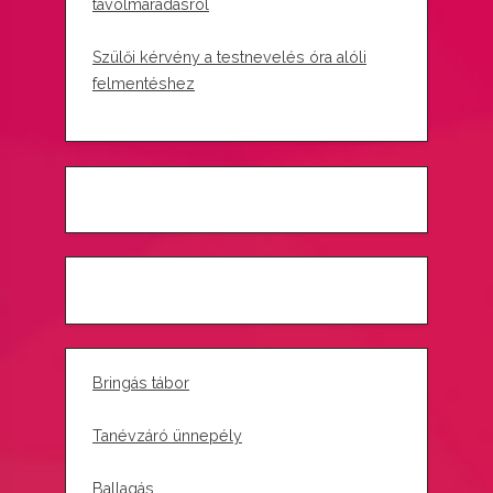
távolmaradásról
Szülői kérvény a testnevelés óra alóli
felmentéshez
Bringás tábor
Tanévzáró ünnepély
Ballagás