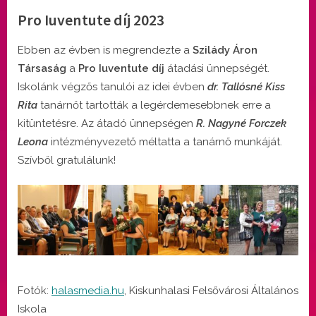
Pro Iuventute díj 2023
By
Posted
Sebestyén Mónika
május 25, 2023
Ebben az évben is megrendezte a
Szilády Áron
on
Társaság
a
Pro Iuventute díj
átadási ünnepségét.
Iskolánk végzős tanulói az idei évben
dr. Tallósné Kiss
Rita
tanárnőt tartották a legérdemesebbnek erre a
kitüntetésre.
Az átadó ünnepségen
R. Nagyné Forczek
Leona
intézményvezető méltatta a tanárnő munkáját.
Szívből gratulálunk!
Fotók:
halasmedia.hu
, Kiskunhalasi Felsővárosi Általános
Iskola