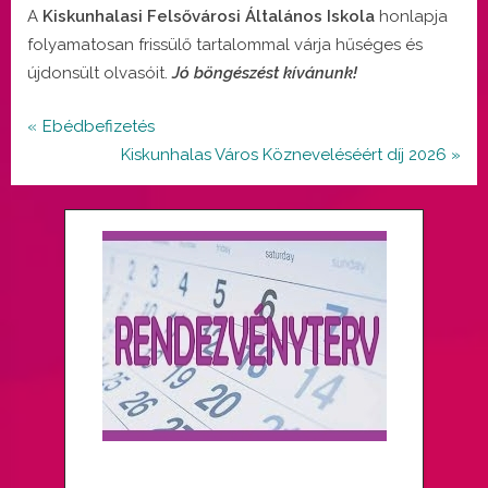
By
Posted
Sebestyén Mónika
december 6, 2025
A
Kiskunhalasi Felsővárosi Általános Iskola
honlapja
on
folyamatosan frissülő tartalommal várja hűséges és
újdonsült olvasóit.
Jó böngészést kívánunk!
Uncategorized
Bejegyzés
P
Ebédbefizetés
r
N
Kiskunhalas Város Közneveléséért díj 2026
navigáció
e
e
v
x
i
t
o
P
u
o
s
s
P
t
o
:
s
t
: