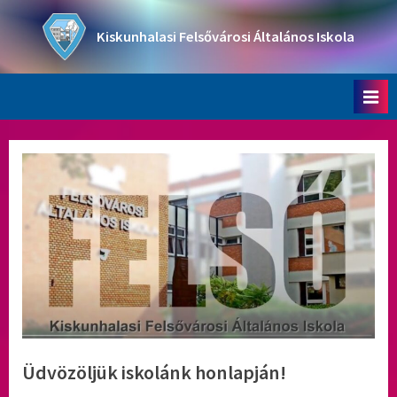
Skip
to
Kiskunhalasi Felsővárosi Általános Iskola
content
Oktatási intézmény
Üdvözöljük iskolánk honlapján!