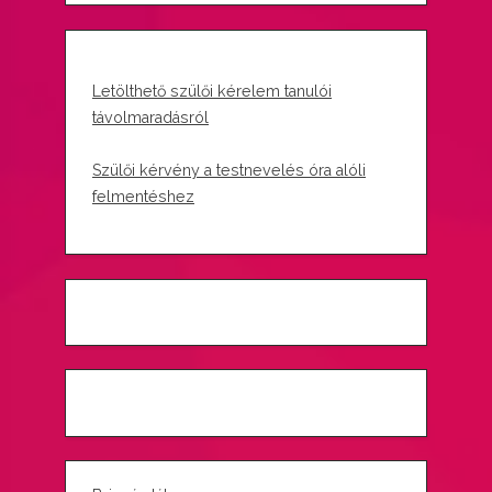
Letölthető szülői kérelem tanulói
távolmaradásról
Szülői kérvény a testnevelés óra alóli
felmentéshez