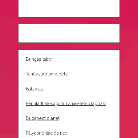
Bringás tábor
Tanévzáró ünnepély
Ballagás
Fenntarthatósági témanap-felső tagozat
Budapest planet
Pályaorientációs nap