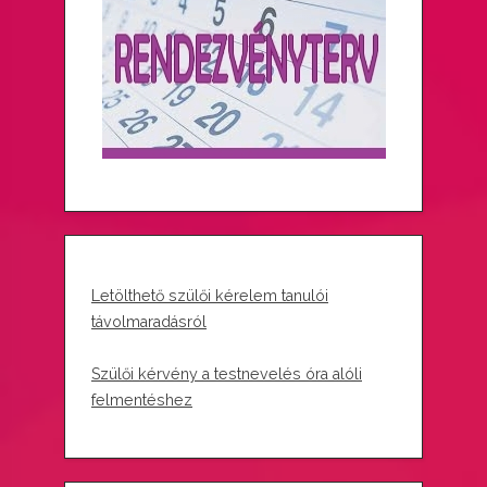
o
o
u
s
s
t
P
:
o
s
t
:
Letölthető szülői kérelem tanulói
távolmaradásról
Szülői kérvény a testnevelés óra alóli
felmentéshez