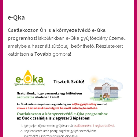
e-Qka
By
Posted
Sebestyén Mónika
október 5, 2024
Csatlakozzon Ön is a környezetvédő e-Qka
on
programhoz!
Iskolánkban e-Qka gyűjtőedény üzemel,
amelybe a használt sütőolaj beönthető. Részletekért
kattintson a
Tovább
gombra!