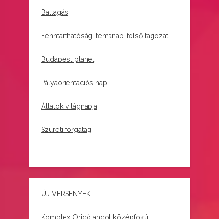
Ballagás
Fenntarthatósági témanap-felső tagozat
Budapest planet
Pályaorientációs nap
Állatok világnapja
Szüreti forgatag
ÚJ VERSENYEK:
Komplex Origó angol középfokú