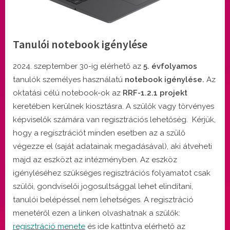
Tanulói notebook igénylése
By
Posted
Sebestyén Mónika
szeptember 21, 2024
2024. szeptember 30-ig elérhető az
5. évfolyamos
on
tanulók személyes használatú
notebook igénylése.
Az
oktatási célú notebook-ok az
RRF-1.2.1 projekt
keretében kerülnek kiosztásra.
A szülők vagy törvényes
képviselők számára van regisztrációs lehetőség. Kérjük,
hogy a regisztrációt minden esetben az a szülő
végezze el (saját adatainak megadásával), aki átveheti
majd az eszközt az intézményben. Az eszköz
igényléséhez szükséges regisztrációs folyamatot csak
szülői, gondviselői jogosultsággal lehet elindítani,
tanulói belépéssel nem lehetséges. A regisztráció
menetéről ezen a linken olvashatnak a szülők:
regisztráció menete
és ide kattintva elérhető az