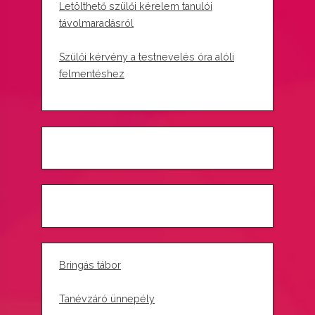
Letölthető szülői kérelem tanulói
távolmaradásról
Szülői kérvény a testnevelés óra alóli
felmentéshez
Bringás tábor
Tanévzáró ünnepély