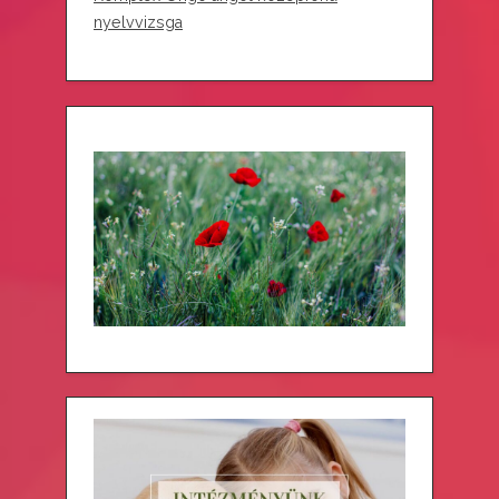
nyelvvizsga